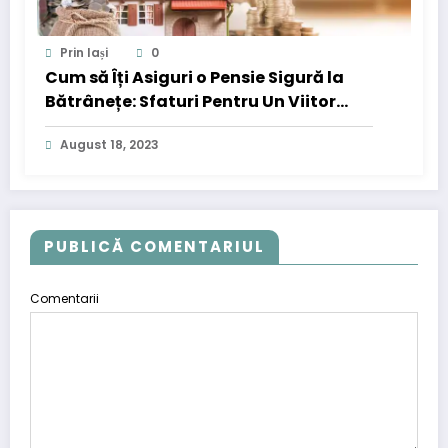
Prin Iași
0
Cum să Îți Asiguri o Pensie Sigură la
Bătrânețe: Sfaturi Pentru Un Viitor
Financiar Liniștit
August 18, 2023
PUBLICĂ COMENTARIUL
Comentarii