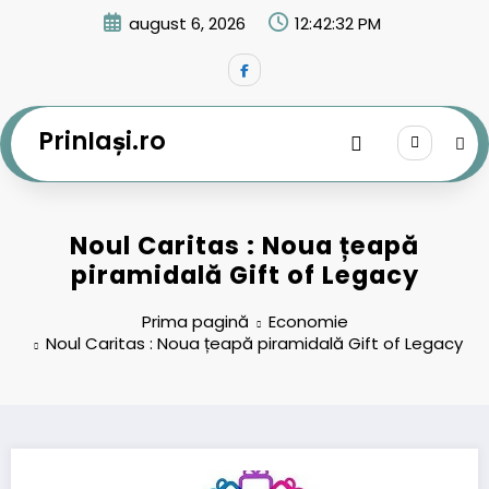
Sari
august 6, 2026
12:42:33 PM
la
conținut
PrinIași.ro
Noul Caritas : Noua țeapă
piramidală Gift of Legacy
Prima pagină
Economie
Noul Caritas : Noua țeapă piramidală Gift of Legacy