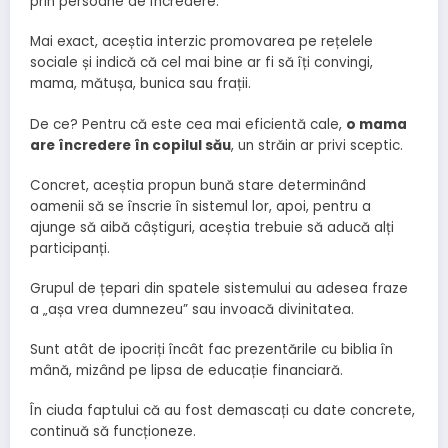
prin persoane de încredere.
Mai exact, aceștia interzic promovarea pe rețelele
sociale și indică că cel mai bine ar fi să îți convingi,
mama, mătușa, bunica sau frații.
De ce? Pentru că este cea mai eficientă cale,
o mama
are încredere în copilul său
, un străin ar privi sceptic.
Concret, aceștia propun bună stare determinând
oamenii să se înscrie în sistemul lor, apoi, pentru a
ajunge să aibă câștiguri, aceștia trebuie să aducă alți
participanți.
Grupul de țepari din spatele sistemului au adesea fraze
a „așa vrea dumnezeu” sau invoacă divinitatea.
Sunt atât de ipocriți încât fac prezentările cu biblia în
mână, mizând pe lipsa de educație financiară.
În ciuda faptului că au fost demascați cu date concrete,
continuă să funcționeze.