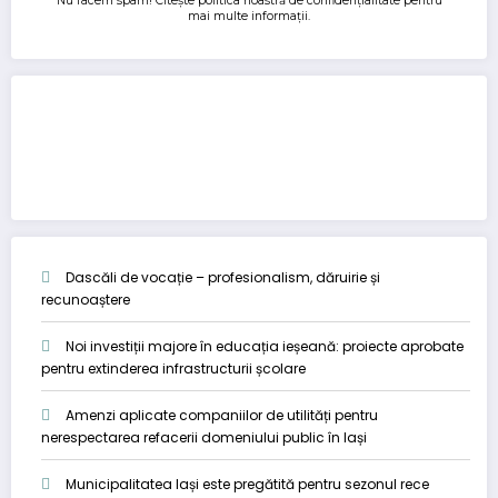
Nu facem spam! Citește
politica noastră de confidențialitate
pentru
mai multe informații.
Dascăli de vocație – profesionalism, dăruirie și
recunoaștere
Noi investiții majore în educația ieșeană: proiecte aprobate
pentru extinderea infrastructurii școlare
Amenzi aplicate companiilor de utilități pentru
nerespectarea refacerii domeniului public în Iași
Municipalitatea Iași este pregătită pentru sezonul rece