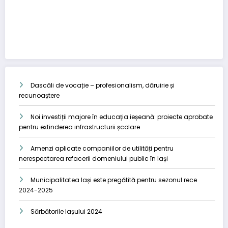
Dascăli de vocație – profesionalism, dăruirie și
recunoaștere
Noi investiții majore în educația ieșeană: proiecte aprobate
pentru extinderea infrastructurii școlare
Amenzi aplicate companiilor de utilități pentru
nerespectarea refacerii domeniului public în Iași
Municipalitatea Iași este pregătită pentru sezonul rece
2024-2025
Sărbătorile Iașului 2024