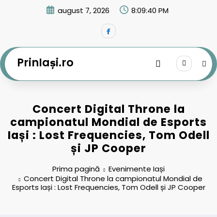
Sari
august 7, 2026
8:09:41 PM
la
conținut
PrinIași.ro
Concert Digital Throne la
campionatul Mondial de Esports
Iași : Lost Frequencies, Tom Odell
și JP Cooper
Prima pagină
Evenimente Iași
Concert Digital Throne la campionatul Mondial de
Esports Iași : Lost Frequencies, Tom Odell și JP Cooper