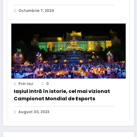
promovat de influenceri – unde se
Octombrie 7, 2024
găsește în Iași?
Prin Iași
0
Iașiul intră în istorie, cel mai vizionat
Campionat Mondial de Esports
August 30, 2023