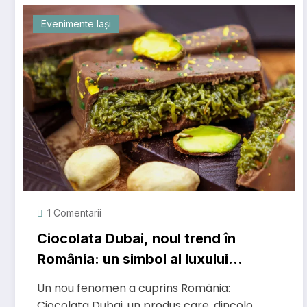
Evenimente Iași
1 Comentarii
Ciocolata Dubai, noul trend în
România: un simbol al luxului
promovat de influenceri – unde
Un nou fenomen a cuprins România:
se găsește în Iași?
Ciocolata Dubai, un produs care, dincolo