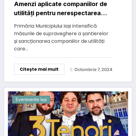
Amenzi aplicate companiilor de
utilități pentru nerespectarea
refacerii domeniului public în Iași
Primăria Municipiului Iași intensifică
măsurile de supraveghere a șantierelor
și sancționarea companiilor de utilități
care…
Citește mai mult
Octombrie 7, 2024
Evenimente Iași