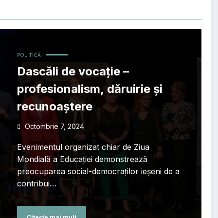
POLITICĂ
Dascăli de vocație –
profesionalism, dăruirie și
recunoaștere
Octombrie 7, 2024
Evenimentul organizat chiar de Ziua
Mondială a Educației demonstrează
preocuparea social-democraților ieșeni de a
contribui…
Citește mai mult