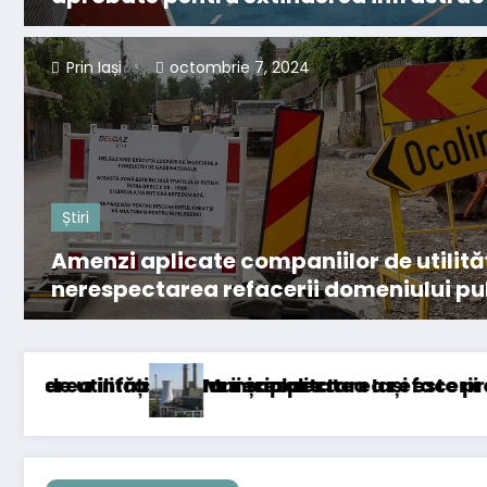
Prin Iași
octombrie 7, 2024
Știri
Amenzi aplicate companiilor de utilită
nerespectarea refacerii domeniului pub
școlare
respectarea refacerii domeniului public în Iași
ipalitatea Iași este pregătită pentru sezonul 
Sărbăto