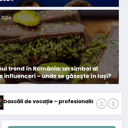
, 2024
ul trend în România: un simbol al
 influenceri – unde se găsește în Iași?
ofesionalism, dăruirie și recunoaștere
Noi investiții majore în e