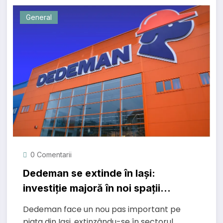
General
0 Comentarii
Dedeman se extinde în Iași:
investiție majoră în noi spații
comerciale lângă Carrefour
Dedeman face un nou pas important pe
Felicia
piața din Iași, extinzându-se în sectorul