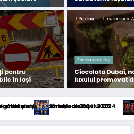
Prin Iași
octombrie 7
Evenimente Iași
ți pentru
Ciocolata Dubai, no
lic în Iași
luxului promovat de
rece 2024-2025
rile Iașului 2024
Dascăli de vocație – pr