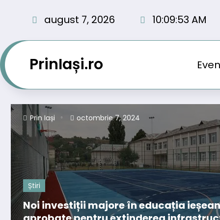
Sari
la
august 7, 2026
10:09:55 AM
conținut
PrinIași.ro
Even
Prin Iași
octombrie 7, 2024
Știri
Noi investiții majore în educația ieșea
aprobate pentru extinderea infrastruct