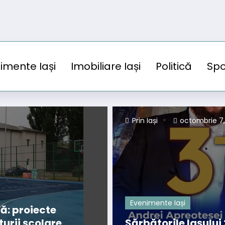
imente Iași
Imobiliare Iași
Politică
Spo
Prin Iași
octombrie 7
Evenimente Iași
nă: proiecte
urii școlare
Sărbătorile Iașului