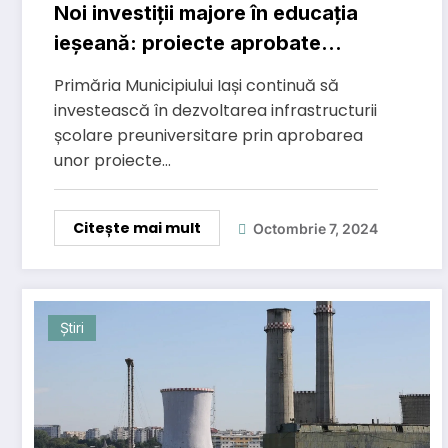
Noi investiții majore în educația
ieșeană: proiecte aprobate
pentru extinderea infrastructurii
Primăria Municipiului Iași continuă să
școlare
investească în dezvoltarea infrastructurii
școlare preuniversitare prin aprobarea
unor proiecte…
Citește mai mult
Octombrie 7, 2024
Știri