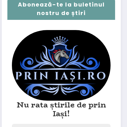
Abonează-te la buletinul
nostru de știri
Nu rata știrile de prin
Iași!