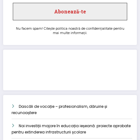
Nu facem spam! Citește
politica noastră de confidențialitate
pentru
mai multe informații.
Dascăli de vocație – profesionalism, dăruirie și
recunoaștere
Noi investiții majore în educația ieșeană: proiecte aprobate
pentru extinderea infrastructurii școlare