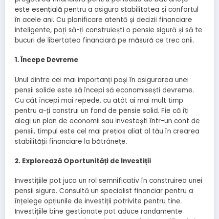
este esențială pentru a asigura stabilitatea și confortul
în acele ani. Cu planificare atentă și decizii financiare
inteligente, poți să-ți construiești o pensie sigură și să te
bucuri de libertatea financiară pe măsură ce trec anii.
1. Începe Devreme
Unul dintre cei mai importanți pași în asigurarea unei
pensii solide este să începi să economisești devreme.
Cu cât începi mai repede, cu atât ai mai mult timp
pentru a-ți construi un fond de pensie solid. Fie că îți
alegi un plan de economii sau investești într-un cont de
pensii, timpul este cel mai prețios aliat al tău în crearea
stabilității financiare la bătrânețe.
2. Explorează Oportunități de Investiții
Investițiile pot juca un rol semnificativ în construirea unei
pensii sigure. Consultă un specialist financiar pentru a
înțelege opțiunile de investiții potrivite pentru tine.
Investițiile bine gestionate pot aduce randamente