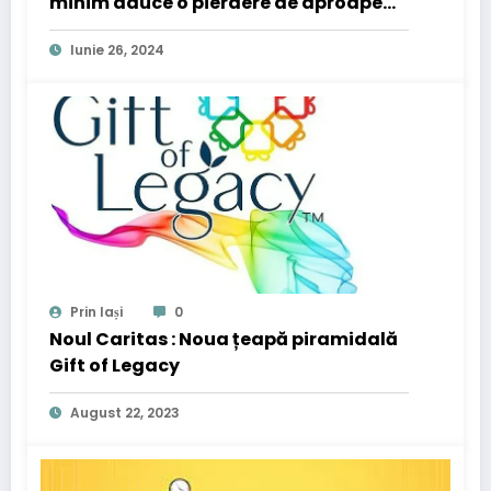
minim aduce o pierdere de aproape
100 lei pentru 1 leu primit.
Iunie 26, 2024
Prin Iași
0
Noul Caritas : Noua țeapă piramidală
Gift of Legacy
August 22, 2023