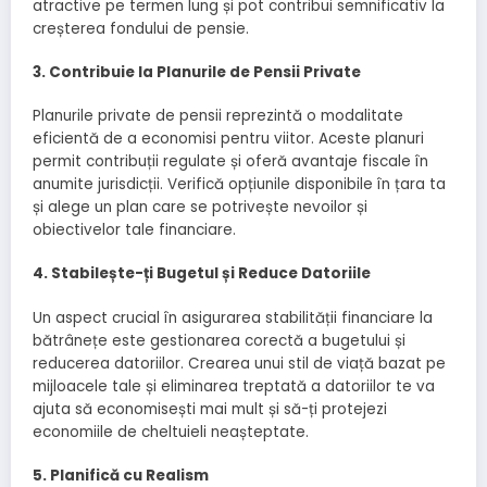
atractive pe termen lung și pot contribui semnificativ la
creșterea fondului de pensie.
3. Contribuie la Planurile de Pensii Private
Planurile private de pensii reprezintă o modalitate
eficientă de a economisi pentru viitor. Aceste planuri
permit contribuții regulate și oferă avantaje fiscale în
anumite jurisdicții. Verifică opțiunile disponibile în țara ta
și alege un plan care se potrivește nevoilor și
obiectivelor tale financiare.
4. Stabilește-ți Bugetul și Reduce Datoriile
Un aspect crucial în asigurarea stabilității financiare la
bătrânețe este gestionarea corectă a bugetului și
reducerea datoriilor. Crearea unui stil de viață bazat pe
mijloacele tale și eliminarea treptată a datoriilor te va
ajuta să economisești mai mult și să-ți protejezi
economiile de cheltuieli neașteptate.
5. Planifică cu Realism