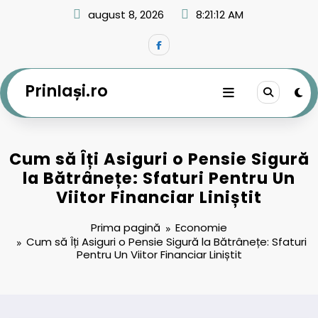
Sari
august 8, 2026
8:21:13 AM
la
conținut
PrinIași.ro
Cum să Îți Asiguri o Pensie Sigură
la Bătrânețe: Sfaturi Pentru Un
Viitor Financiar Liniștit
Prima pagină
Economie
Cum să Îți Asiguri o Pensie Sigură la Bătrânețe: Sfaturi
Pentru Un Viitor Financiar Liniștit