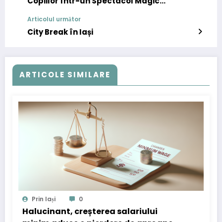
Copiilor într-un Spectacol Magic
Memorabil!
Articolul următor
City Break în Iași
ARTICOLE SIMILARE
Prin Iași
0
Halucinant, creșterea salariului