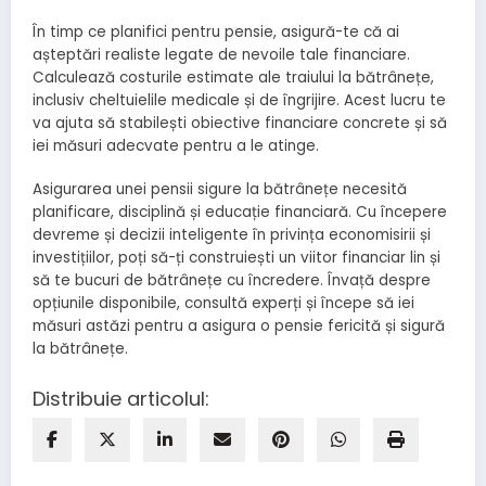
În timp ce planifici pentru pensie, asigură-te că ai
așteptări realiste legate de nevoile tale financiare.
Calculează costurile estimate ale traiului la bătrânețe,
inclusiv cheltuielile medicale și de îngrijire. Acest lucru te
va ajuta să stabilești obiective financiare concrete și să
iei măsuri adecvate pentru a le atinge.
Asigurarea unei pensii sigure la bătrânețe necesită
planificare, disciplină și educație financiară. Cu începere
devreme și decizii inteligente în privința economisirii și
investițiilor, poți să-ți construiești un viitor financiar lin și
să te bucuri de bătrânețe cu încredere. Învață despre
opțiunile disponibile, consultă experți și începe să iei
măsuri astăzi pentru a asigura o pensie fericită și sigură
la bătrânețe.
Distribuie articolul: