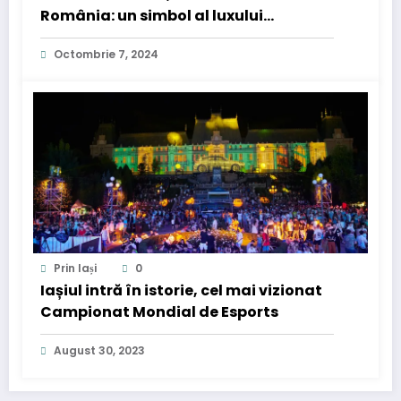
România: un simbol al luxului
promovat de influenceri – unde se
Octombrie 7, 2024
găsește în Iași?
Prin Iași
0
Iașiul intră în istorie, cel mai vizionat
Campionat Mondial de Esports
August 30, 2023