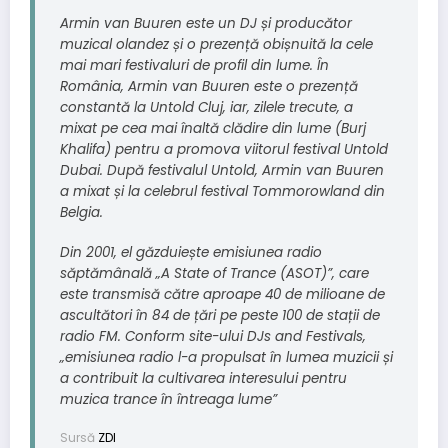
Armin van Buuren este un DJ și producător
muzical olandez și o prezență obișnuită la cele
mai mari festivaluri de profil din lume. În
România, Armin van Buuren este o prezență
constantă la Untold Cluj, iar, zilele trecute, a
mixat pe cea mai înaltă clădire din lume (Burj
Khalifa) pentru a promova viitorul festival Untold
Dubai. După festivalul Untold, Armin van Buuren
a mixat și la celebrul festival Tommorowland din
Belgia.
Din 2001, el găzduiește emisiunea radio
săptămânală „A State of Trance (ASOT)”, care
este transmisă către aproape 40 de milioane de
ascultători în 84 de țări pe peste 100 de stații de
radio FM. Conform site-ului DJs and Festivals,
„emisiunea radio l-a propulsat în lumea muzicii și
a contribuit la cultivarea interesului pentru
muzica trance în întreaga lume”
Sursă
ZDI