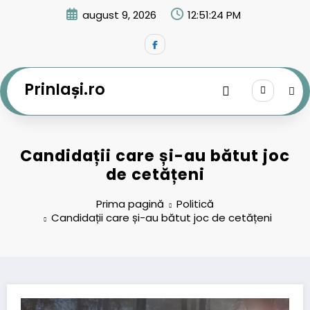
Sari
august 9, 2026
12:51:25 PM
la
conținut
PrinIași.ro
Candidații care și-au bătut joc
de cetățeni
Prima pagină
Politică
Candidații care și-au bătut joc de cetățeni