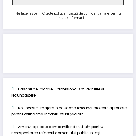
Nu facem spam! Citește
politica noastră de confidențialitate
pentru
mai multe informații.
Dascăli de vocație – profesionalism, dăruirie și
recunoaștere
Noi investiții majore în educația ieșeană: proiecte aprobate
pentru extinderea infrastructurii școlare
Amenzi aplicate companiilor de utilități pentru
nerespectarea refacerii domeniului public în Iași