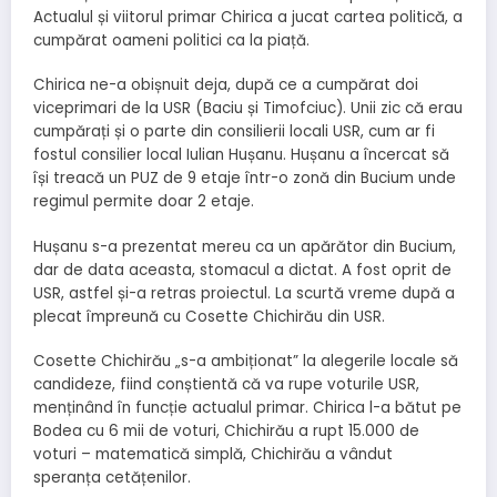
Actualul și viitorul primar Chirica a jucat cartea politică, a
cumpărat oameni politici ca la piață.
Chirica ne-a obișnuit deja, după ce a cumpărat doi
viceprimari de la USR (Baciu și Timofciuc). Unii zic că erau
cumpărați și o parte din consilierii locali USR, cum ar fi
fostul consilier local Iulian Hușanu. Hușanu a încercat să
își treacă un PUZ de 9 etaje într-o zonă din Bucium unde
regimul permite doar 2 etaje.
Hușanu s-a prezentat mereu ca un apărător din Bucium,
dar de data aceasta, stomacul a dictat. A fost oprit de
USR, astfel și-a retras proiectul. La scurtă vreme după a
plecat împreună cu Cosette Chichirău din USR.
Cosette Chichirău „s-a ambiționat” la alegerile locale să
candideze, fiind conștientă că va rupe voturile USR,
menținând în funcție actualul primar. Chirica l-a bătut pe
Bodea cu 6 mii de voturi, Chichirău a rupt 15.000 de
voturi – matematică simplă, Chichirău a vândut
speranța cetățenilor.