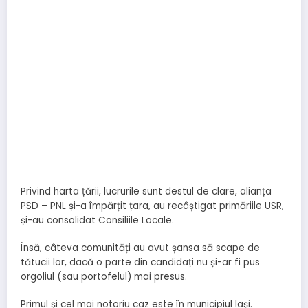
Privind harta țării, lucrurile sunt destul de clare, alianța
PSD – PNL și-a împărțit țara, au recâștigat primăriile USR,
și-au consolidat Consiliile Locale.
Însă, câteva comunități au avut șansa să scape de
tătucii lor, dacă o parte din candidați nu și-ar fi pus
orgoliul (sau portofelul) mai presus.
Primul și cel mai notoriu caz este în municipiul Iași.