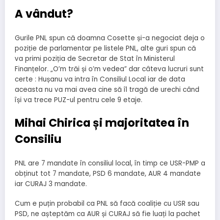
A vândut?
Gurile PNL spun că doamna Cosette și-a negociat deja o
poziție de parlamentar pe listele PNL, alte guri spun că
va primi poziția de Secretar de Stat în Ministerul
Finanțelor. „O’m trăi și o’m vedea” dar câteva lucruri sunt
certe : Hușanu va intra în Consiliul Local iar de data
aceasta nu va mai avea cine să îl tragă de urechi când
își va trece PUZ-ul pentru cele 9 etaje.
Mihai Chirica și majoritatea în
Consiliu
PNL are 7 mandate în consiliul local, în timp ce USR-PMP a
obținut tot 7 mandate, PSD 6 mandate, AUR 4 mandate
iar CURAJ 3 mandate.
Cum e puțin probabil ca PNL să facă coaliție cu USR sau
PSD, ne așteptăm ca AUR și CURAJ să fie luați la pachet