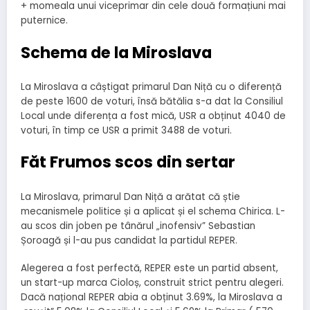
+ momeala unui viceprimar din cele două formațiuni mai
puternice.
Schema de la Miroslava
La Miroslava a câștigat primarul Dan Niță cu o diferență
de peste 1600 de voturi, însă bătălia s-a dat la Consiliul
Local unde diferența a fost mică, USR a obținut 4040 de
voturi, în timp ce USR a primit 3488 de voturi.
Făt Frumos scos din sertar
La Miroslava, primarul Dan Niță a arătat că știe
mecanismele politice și a aplicat și el schema Chirica. L-
au scos din joben pe tânărul „inofensiv” Sebastian
Șoroagă și l-au pus candidat la partidul REPER.
Alegerea a fost perfectă, REPER este un partid absent,
un start-up marca Cioloș, construit strict pentru alegeri.
Dacă național REPER abia a obținut 3.69%, la Miroslava a