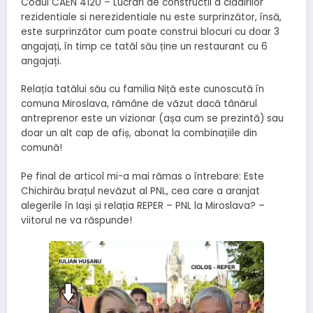
Codul CAEN 4120 – Lucrari de constructii a cladirilor
rezidentiale si nerezidentiale nu este surprinzător, însă,
este surprinzător cum poate construi blocuri cu doar 3
angajați, în timp ce tatăl său ține un restaurant cu 6
angajați.
Relația tatălui său cu familia Niță este cunoscută în
comuna Miroslava, rămâne de văzut dacă tânărul
antreprenor este un vizionar (așa cum se prezintă) sau
doar un alt cap de afiș, abonat la combinațiile din
comună!
Pe final de articol mi-a mai rămas o întrebare: Este
Chichirău brațul nevăzut al PNL, cea care a aranjat
alegerile în Iași și relația REPER – PNL la Miroslava? –
viitorul ne va răspunde!