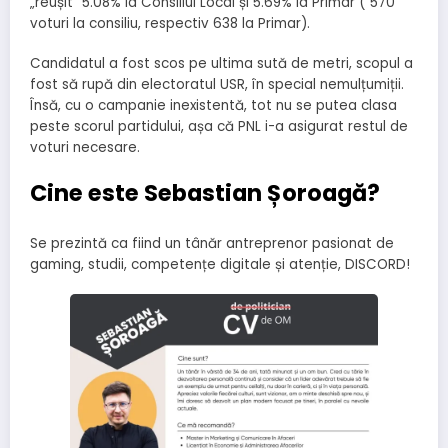
„reușit” 5.08% la Consiliul Local și 5.69% la Primar ( 570
voturi la consiliu, respectiv 638 la Primar).
Candidatul a fost scos pe ultima sută de metri, scopul a
fost să rupă din electoratul USR, în special nemulțumiții.
Însă, cu o campanie inexistentă, tot nu se putea clasa
peste scorul partidului, așa că PNL i-a asigurat restul de
voturi necesare.
Cine este Sebastian Șoroagă?
Se prezintă ca fiind un tânăr antreprenor pasionat de
gaming, studii, competențe digitale și atenție, DISCORD!