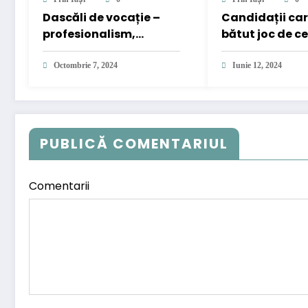
Dascăli de vocație –
Candidații car
profesionalism,
bătut joc de c
dăruirie și
recunoaștere
Octombrie 7, 2024
Iunie 12, 2024
PUBLICĂ COMENTARIUL
Comentarii