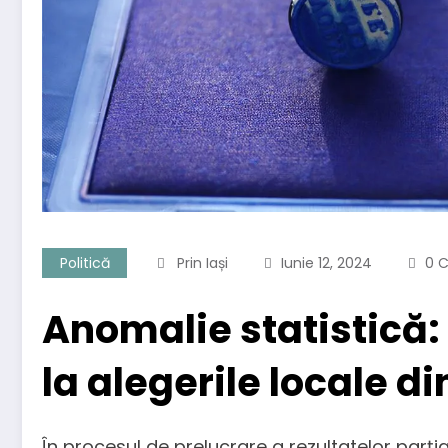
Politică
Prin Iași
Iunie 12, 2024
0 C
Anomalie statistică:
la alegerile locale di
În procesul de prelucrare a rezultatelor parția