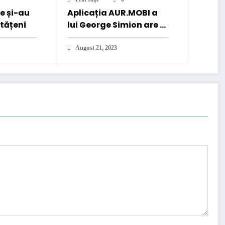
e și-au
Aplicația AUR.MOBI a
etățeni
lui George Simion are o
mare problemă GDPR
August 21, 2023