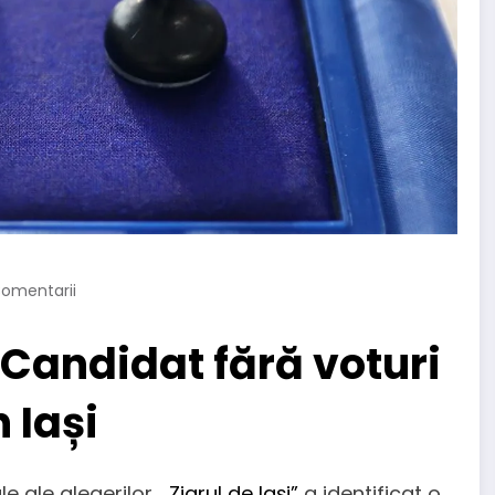
omentarii
 Candidat fără voturi
n Iași
le ale alegerilor,
„Ziarul de Iași”
a identificat o