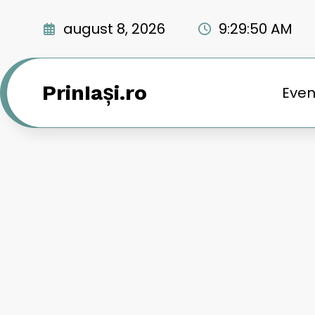
Sari
la
august 8, 2026
9:29:51 AM
conținut
PrinIași.ro
Even