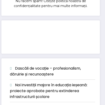
Nu facem spam! Citește
politica noastră de
confidențialitate
pentru mai multe informații.
Dascăli de vocație – profesionalism,
dăruirie și recunoaștere
Noi investiții majore în educația ieșeană:
proiecte aprobate pentru extinderea
infrastructurii școlare