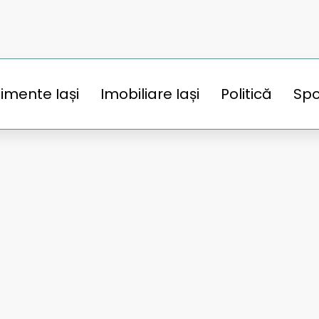
imente Iași
Imobiliare Iași
Politică
Spo