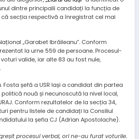
nul dintre principalii candidați la funcția de
i că secția respectivă a înregistrat cel mai
 Național „Garabet Ibrăileanu”. Conform
 prezentat la urne 559 de persoane. Procesul-
turi valide, iar alte 83 au fost nule,
.
. Fosta șefă a USR Iași a candidat din partea
politică nouă și necunoscută la nivel local,
AJ. Conform rezultatelor de la secția 34,
uri pentru listele de candidați la Consiliul
candidatului la șefia CJ (Adrian Apostolache).
 greșit procesul verbal, ori ne-au furat voturile.