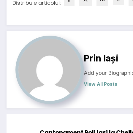
Distribuie articolul:
Prin Iași
Add your Biographic
View All Posts
Cantonament Poli Iași la Cheile