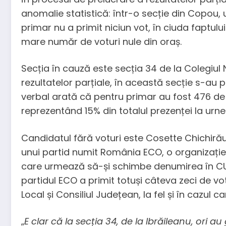
anomalie statistică: într-o secție din Copou, u
primar nu a primit niciun vot, în ciuda faptulu
mare număr de voturi nule din oraș.
Secția în cauză este secția 34 de la Colegiul
rezultatelor parțiale, în această secție s-au
verbal arată că pentru primar au fost 476 de vo
reprezentând 15% din totalul prezenței la urne
Candidatul fără voturi este Cosette Chichirău
unui partid numit România ECO, o organizație 
care urmează să-și schimbe denumirea în CUR
partidul ECO a primit totuși câteva zeci de vot
Local și Consiliul Județean, la fel și în cazul 
„
E clar că la secția 34, de la Ibrăileanu, ori au