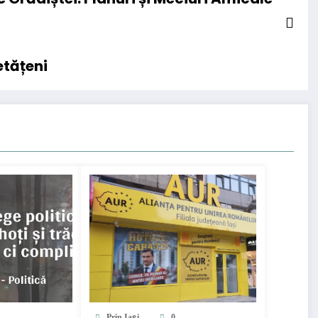
etățeni
Prin Iași
0