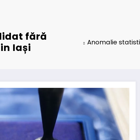
idat fără
Anomalie statisti
in Iași