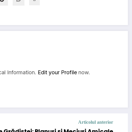
al Information.
Edit your Profile
now.
Articolul anterior
 Grădiștei: Planuri și Meciuri Amicale