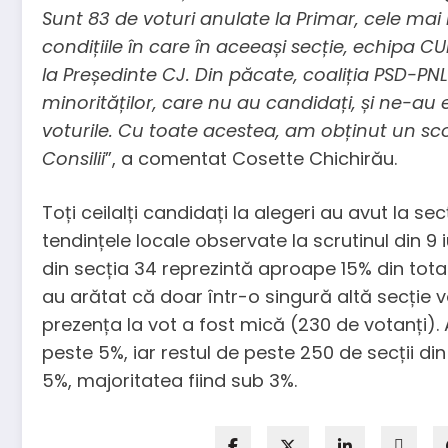
Sunt 83 de voturi anulate la Primar, cele mai 
condițiile în care în aceeași secție, echipa CU
la Președinte CJ. Din păcate, coaliția PSD-PNL 
minorităților, care nu au candidați, și ne-a
voturile. Cu toate acestea, am obținut un scor 
Consilii
”, a comentat Cosette Chichirău.
Toți ceilalți candidați la alegeri au avut la 
tendințele locale observate la scrutinul din 9 
din secția 34 reprezintă aproape 15% din totalu
au arătat că doar într-o singură altă secție v
prezența la vot a fost mică (230 de votanți). A
peste 5%, iar restul de peste 250 de secții di
5%, majoritatea fiind sub 3%.