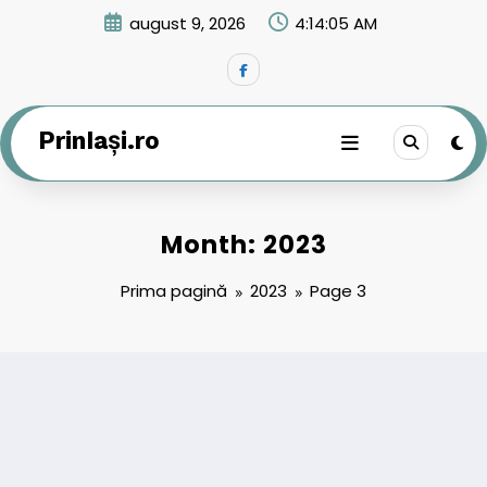
Sari
august 9, 2026
4:14:06 AM
la
conținut
PrinIași.ro
Month: 2023
Prima pagină
2023
Page 3