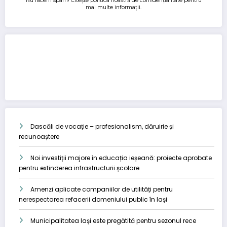
Nu facem spam! Citește
politica noastră de confidențialitate
pentru
mai multe informații.
Dascăli de vocație – profesionalism, dăruirie și
recunoaștere
Noi investiții majore în educația ieșeană: proiecte aprobate
pentru extinderea infrastructurii școlare
Amenzi aplicate companiilor de utilități pentru
nerespectarea refacerii domeniului public în Iași
Municipalitatea Iași este pregătită pentru sezonul rece