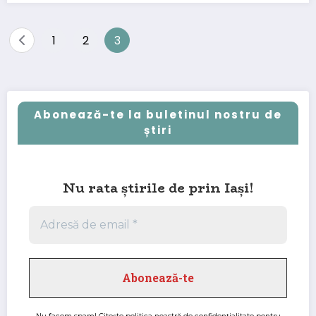
Paginație
1
2
3
articole
Abonează-te la buletinul nostru de
știri
Nu rata știrile de prin Iași!